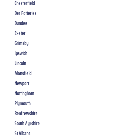
Chesterfield
Der Potteries
Dundee
Exeter
Grimsby
Ipswich
Lincoln
Mansfield
Newport
Nottingham
Plymouth
Renfrewshire
South Ayrshire
St Albans