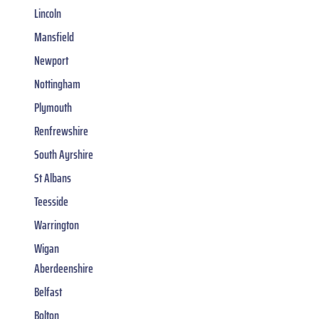
Lincoln
Mansfield
Newport
Nottingham
Plymouth
Renfrewshire
South Ayrshire
St Albans
Teesside
Warrington
Wigan
Aberdeenshire
Belfast
Bolton