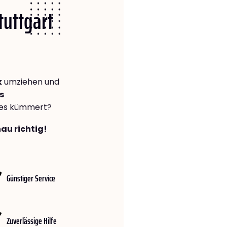
tuttgart
k
umziehen und
s
lles kümmert?
nau richtig!
Günstiger Service
Zuverlässige Hilfe