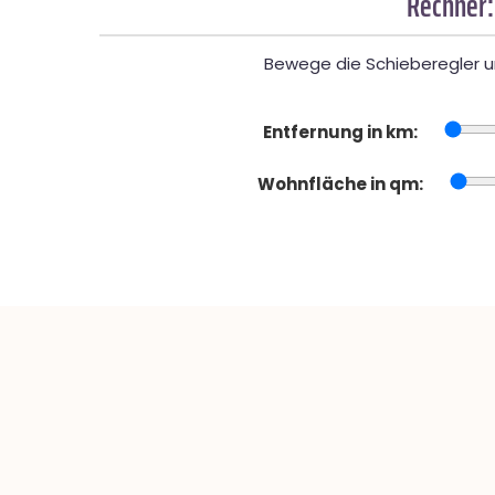
Rechner:
Bewege die Schieberegler un
Entfernung in km:
Wohnfläche in qm: