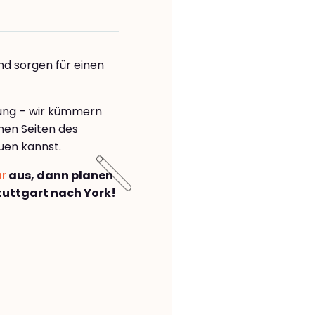
nd sorgen für einen
rung – wir kümmern
önen Seiten des
uen kannst.
ar
aus, dann planen
uttgart nach York!