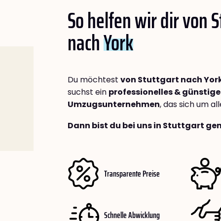
So helfen wir dir von S
nach
York
Du möchtest
von Stuttgart nach Yor
suchst ein
professionelles & günstige
Umzugsunternehmen
, das sich um a
Dann bist du bei uns in Stuttgart ge
Transparente Preise
Schnelle Abwicklung