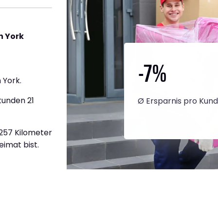
h York
-7
%
 York.
tunden 21
Ø Ersparnis pro Kun
1.257 Kilometer
eimat bist.