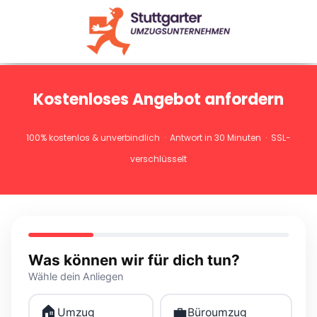
Kostenloses Angebot anfordern
100% kostenlos & unverbindlich · Antwort in 30 Minuten · SSL-
verschlüsselt