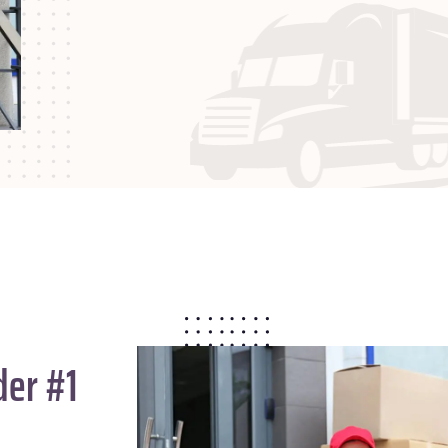
der #1