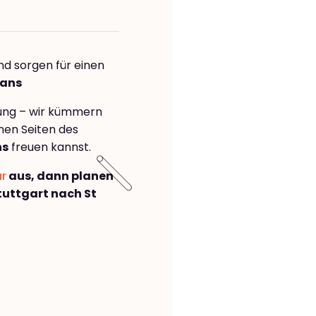
nd sorgen für einen
bans
rung – wir kümmern
önen Seiten des
ns
freuen kannst.
ar
aus, dann planen
uttgart nach St