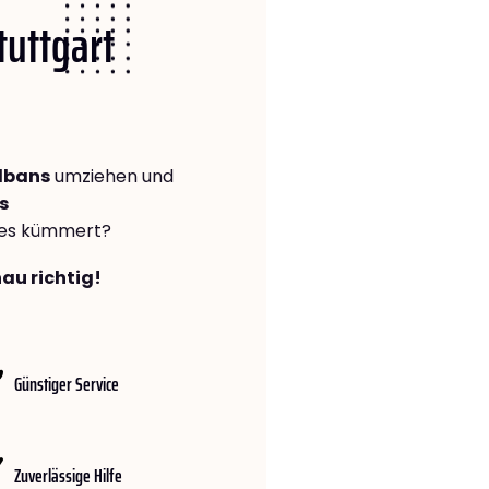
tuttgart
Albans
umziehen und
s
lles kümmert?
nau richtig!
Günstiger Service
Zuverlässige Hilfe