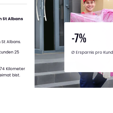
h St Albans
-7
%
St Albans.
Stunden 25
Ø Ersparnis pro Kun
974 Kilometer
eimat bist.