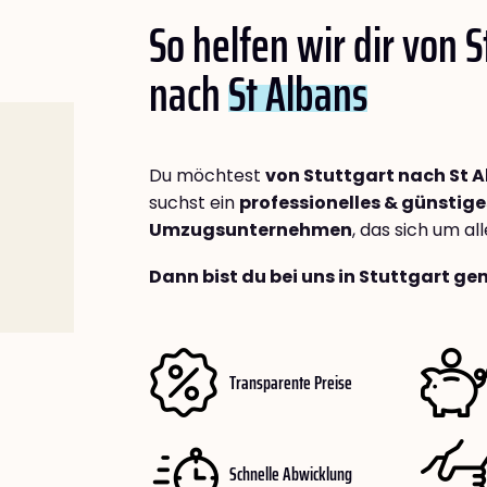
So helfen wir dir von S
nach
St Albans
Du möchtest
von Stuttgart nach St 
suchst ein
professionelles & günstige
Umzugsunternehmen
, das sich um a
Dann bist du bei uns in Stuttgart ge
Transparente Preise
Schnelle Abwicklung