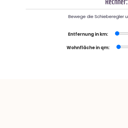
Rechner:
Bewege die Schieberegler un
Entfernung in km:
Wohnfläche in qm: