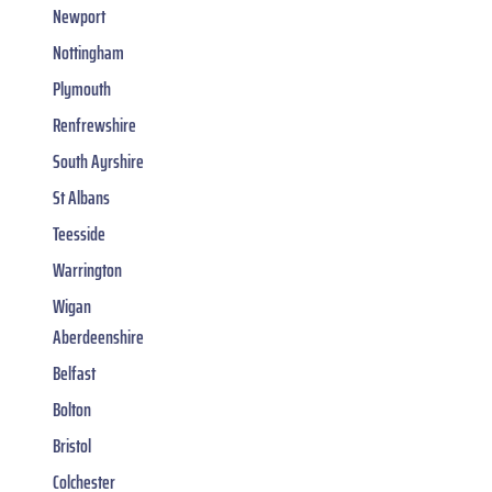
Newport
Nottingham
Plymouth
Renfrewshire
South Ayrshire
St Albans
Teesside
Warrington
Wigan
Aberdeenshire
Belfast
Bolton
Bristol
Colchester