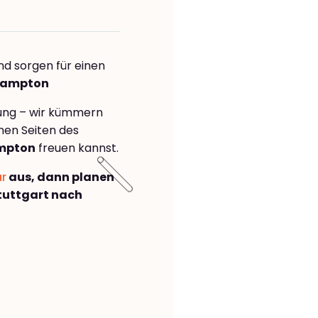
nd sorgen für einen
thampton
rung – wir kümmern
önen Seiten des
ampton
freuen kannst.
ar
aus, dann planen
tuttgart nach