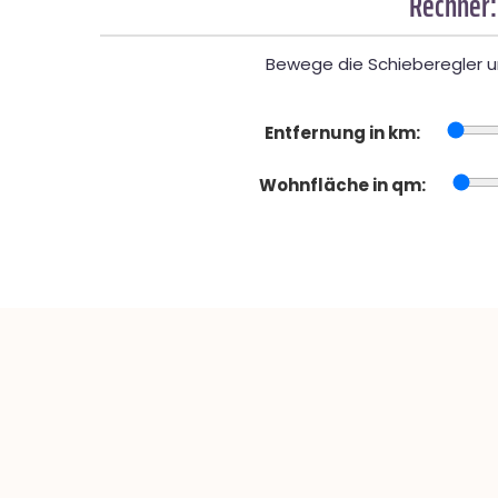
Rechner:
Bewege die Schieberegler un
Entfernung in km:
Wohnfläche in qm: