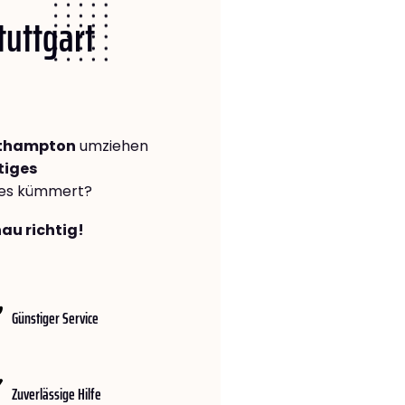
tuttgart
rthampton
umziehen
tiges
lles kümmert?
nau richtig!
Günstiger Service
Zuverlässige Hilfe