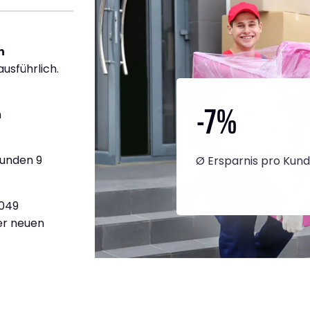
h
ausführlich.
-7
%
h
tunden 9
Ø Ersparnis pro Kun
.049
ner neuen