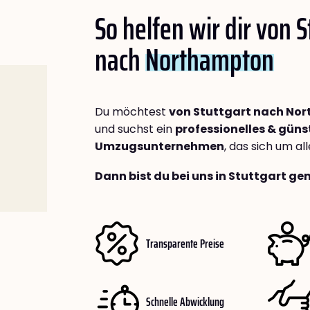
So helfen wir dir von S
nach
Northampton
Du möchtest
von Stuttgart nach No
und suchst ein
professionelles & güns
Umzugsunternehmen
, das sich um a
Dann bist du bei uns in Stuttgart ge
Transparente Preise
Schnelle Abwicklung