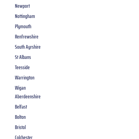
Newport
Nottingham
Plymouth
Renfrewshire
South Ayrshire
St Albans
Teesside
Warrington
Wigan
Aberdeenshire
Belfast
Bolton
Bristol
Colchester