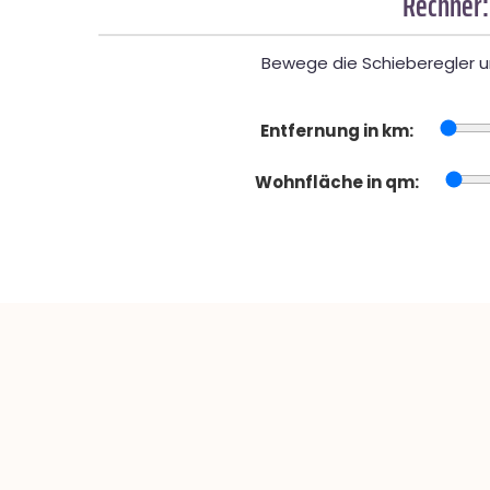
Rechner:
Bewege die Schieberegler un
Entfernung in km:
Wohnfläche in qm: