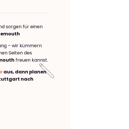
nd sorgen für einen
rnemouth
rung – wir kümmern
önen Seiten des
emouth
freuen kannst.
ar
aus, dann planen
tuttgart nach