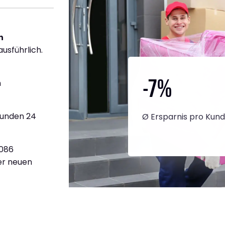
h
ausführlich.
-7
%
h
tunden 24
Ø Ersparnis pro Kun
.086
ner neuen