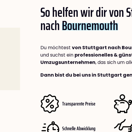
So helfen wir dir von S
nach
Bournemouth
Du möchtest
von Stuttgart nach Bo
und suchst ein
professionelles & güns
Umzugsunternehmen
, das sich um a
Dann bist du bei uns in Stuttgart ge
Transparente Preise
Schnelle Abwicklung