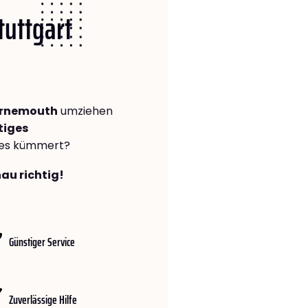
tuttgart
urnemouth
umziehen
tiges
lles kümmert?
nau richtig!
Günstiger Service
Zuverlässige Hilfe