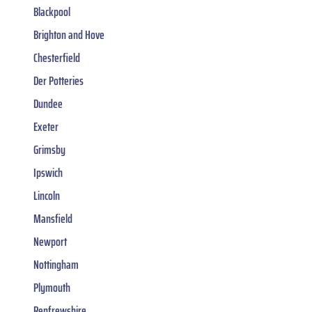
Blackpool
Brighton and Hove
Chesterfield
Der Potteries
Dundee
Exeter
Grimsby
Ipswich
Lincoln
Mansfield
Newport
Nottingham
Plymouth
Renfrewshire