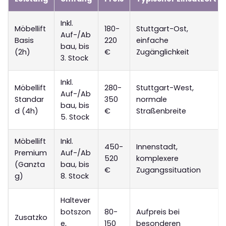
Inkl.
Möbellift
180-
Stuttgart-Ost,
Auf-/Ab
Basis
220
einfache
bau, bis
(2h)
€
Zugänglichkeit
3. Stock
Inkl.
Möbellift
280-
Stuttgart-West,
Auf-/Ab
Standar
350
normale
bau, bis
d (4h)
€
Straßenbreite
5. Stock
Möbellift
Inkl.
450-
Innenstadt,
Premium
Auf-/Ab
520
komplexere
(Ganzta
bau, bis
€
Zugangssituation
g)
8. Stock
Haltever
botszon
80-
Aufpreis bei
Zusatzko
e,
150
besonderen