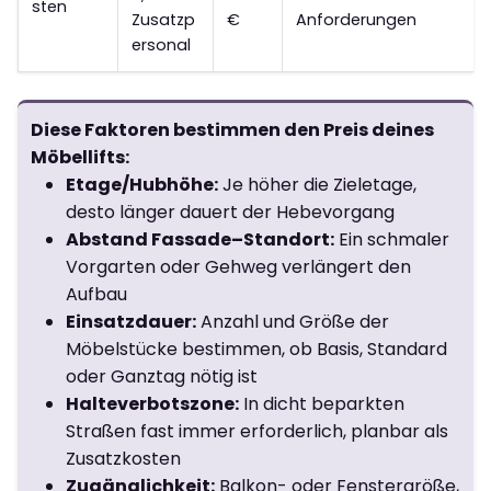
sten
Zusatzp
€
Anforderungen
ersonal
Diese Faktoren bestimmen den Preis deines
Möbellifts:
Etage/Hubhöhe:
Je höher die Zieletage,
desto länger dauert der Hebevorgang
Abstand Fassade–Standort:
Ein schmaler
Vorgarten oder Gehweg verlängert den
Aufbau
Einsatzdauer:
Anzahl und Größe der
Möbelstücke bestimmen, ob Basis, Standard
oder Ganztag nötig ist
Halteverbotszone:
In dicht beparkten
Straßen fast immer erforderlich, planbar als
Zusatzkosten
Zugänglichkeit:
Balkon- oder Fenstergröße,