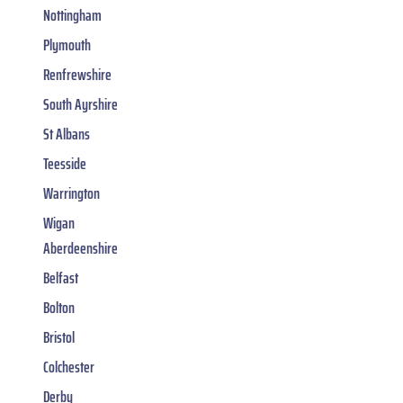
Nottingham
Plymouth
Renfrewshire
South Ayrshire
St Albans
Teesside
Warrington
Wigan
Aberdeenshire
Belfast
Bolton
Bristol
Colchester
Derby