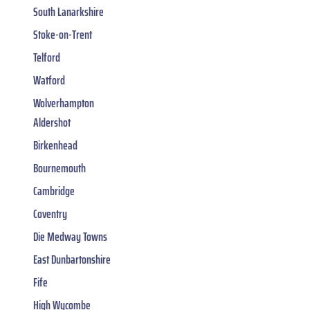
South Lanarkshire
Stoke-on-Trent
Telford
Watford
Wolverhampton
Aldershot
Birkenhead
Bournemouth
Cambridge
Coventry
Die Medway Towns
East Dunbartonshire
Fife
High Wycombe