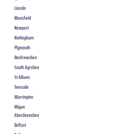
Lincoln
Mansfield
Newport
Nottingham
Plymouth
Renfrewshire
South Ayrshire
St Albans
Teesside
Warrington
Wigan
Aberdeenshire
Belfast