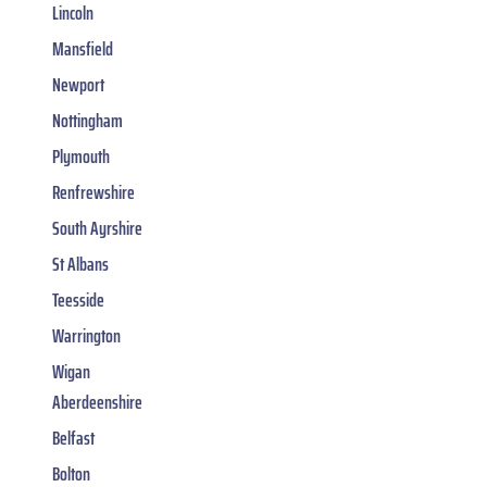
Lincoln
Mansfield
Newport
Nottingham
Plymouth
Renfrewshire
South Ayrshire
St Albans
Teesside
Warrington
Wigan
Aberdeenshire
Belfast
Bolton