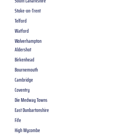
South Lanarkshire
Stoke-on-Trent
Telford
Watford
Wolverhampton
Aldershot
Birkenhead
Bournemouth
Cambridge
Coventry
Die Medway Towns
East Dunbartonshire
Fife
High Wycombe