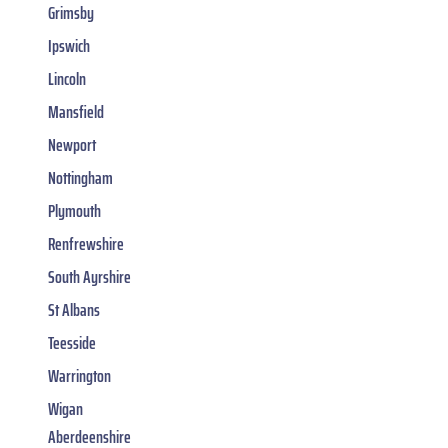
Grimsby
Ipswich
Lincoln
Mansfield
Newport
Nottingham
Plymouth
Renfrewshire
South Ayrshire
St Albans
Teesside
Warrington
Wigan
Aberdeenshire