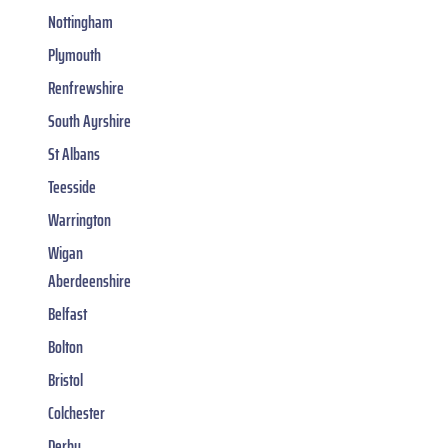
Nottingham
Plymouth
Renfrewshire
South Ayrshire
St Albans
Teesside
Warrington
Wigan
Aberdeenshire
Belfast
Bolton
Bristol
Colchester
Derby