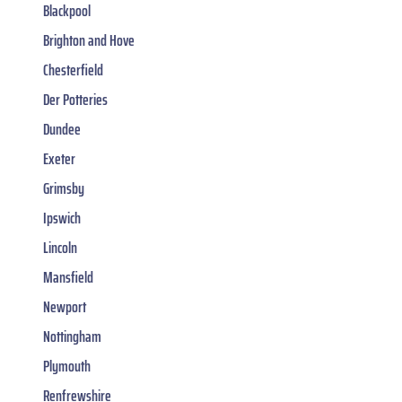
Blackpool
Brighton and Hove
Chesterfield
Der Potteries
Dundee
Exeter
Grimsby
Ipswich
Lincoln
Mansfield
Newport
Nottingham
Plymouth
Renfrewshire