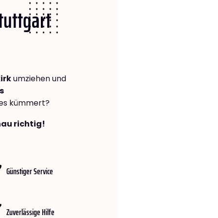
tuttgart
irk
umziehen und
s
lles kümmert?
nau richtig!
Günstiger Service
Zuverlässige Hilfe