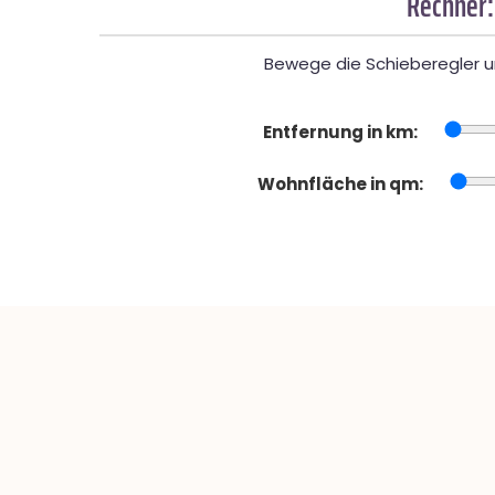
Rechner:
Bewege die Schieberegler un
Entfernung in km:
Wohnfläche in qm: