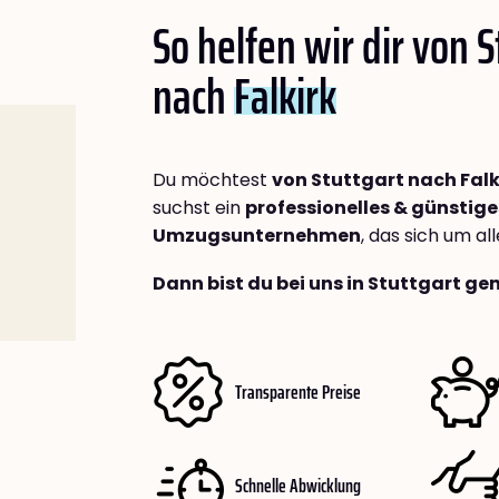
So helfen wir dir von S
nach
Falkirk
Du möchtest
von Stuttgart nach Falk
suchst ein
professionelles & günstige
Umzugsunternehmen
, das sich um a
Dann bist du bei uns in Stuttgart ge
Transparente Preise
Schnelle Abwicklung