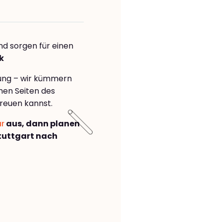
nd sorgen für einen
k
rung – wir kümmern
önen Seiten des
reuen kannst.
ar
aus, dann planen
tuttgart nach