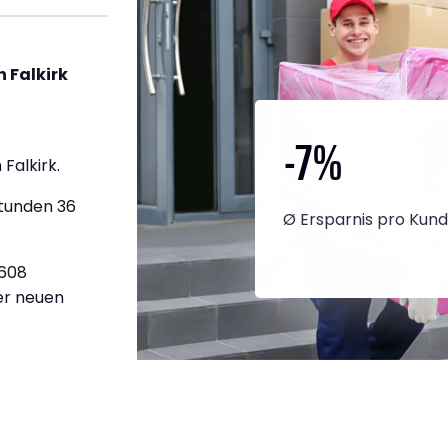
 Falkirk
-7
%
Falkirk.
Stunden 36
Ø Ersparnis pro Kun
.608
ner neuen