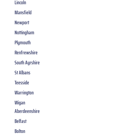
Lincoln
Mansfield
Newport
Nottingham
Plymouth
Renfrewshire
South Ayrshire
St Albans
Teesside
Warrington
Wigan
Aberdeenshire
Belfast
Bolton