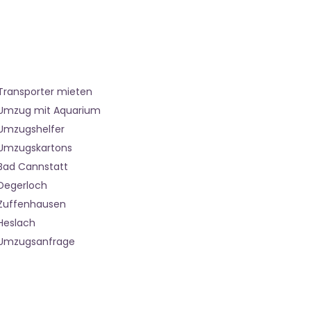
Transporter mieten
Umzug mit Aquarium
Umzugshelfer
Umzugskartons
Bad Cannstatt
Degerloch
Zuffenhausen
Heslach
Umzugsanfrage