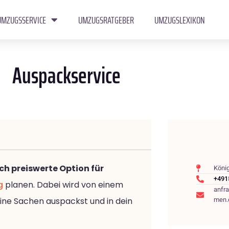
UMZUGSSERVICE
UMZUGSRATGEBER
UMZUGSLEXIKON
Auspackservice
uch preiswerte Option für
König
+491
g
planen. Dabei wird von einem
anfr
ine Sachen auspackst und in dein
men.