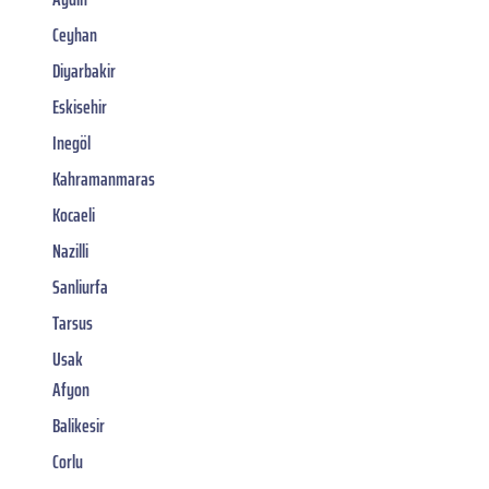
Ceyhan
Diyarbakir
Eskisehir
Inegöl
Kahramanmaras
Kocaeli
Nazilli
Sanliurfa
Tarsus
Usak
Afyon
Balikesir
Corlu