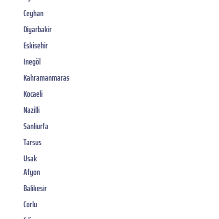
Ceyhan
Diyarbakir
Eskisehir
Inegöl
Kahramanmaras
Kocaeli
Nazilli
Sanliurfa
Tarsus
Usak
Afyon
Balikesir
Corlu