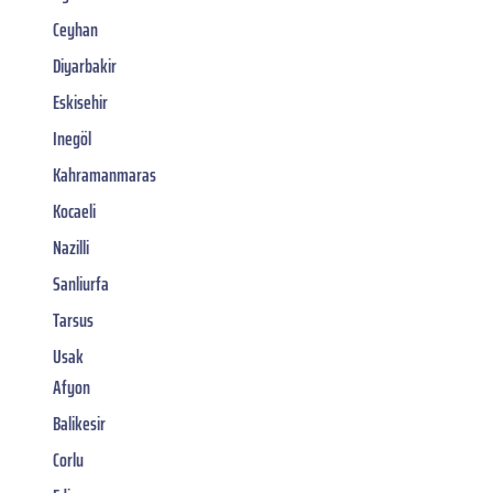
Ceyhan
Diyarbakir
Eskisehir
Inegöl
Kahramanmaras
Kocaeli
Nazilli
Sanliurfa
Tarsus
Usak
Afyon
Balikesir
Corlu