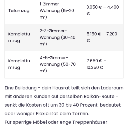
1-Zimmer-
3.050 € – 4.400
Teilumzug
Wohnung (15-20
€
m³)
2-3-Zimmer-
Komplettu
5.150 € – 7.200
Wohnung (30-40
mzug
€
m³)
4-5-Zimmer-
Komplettu
7.650 € –
Wohnung (50-70
mzug
10.350 €
m³)
Eine Beiladung – dein Hausrat teilt sich den Laderaum
mit anderen Kunden auf derselben Balkan-Route –
senkt die Kosten oft um 30 bis 40 Prozent, bedeutet
aber weniger Flexibilität beim Termin.
Für sperrige Möbel oder enge Treppenhäuser