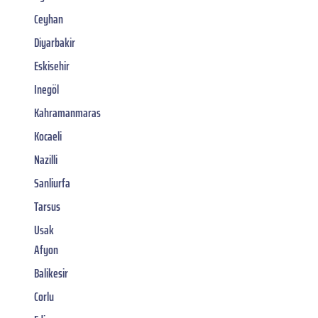
Ceyhan
Diyarbakir
Eskisehir
Inegöl
Kahramanmaras
Kocaeli
Nazilli
Sanliurfa
Tarsus
Usak
Afyon
Balikesir
Corlu