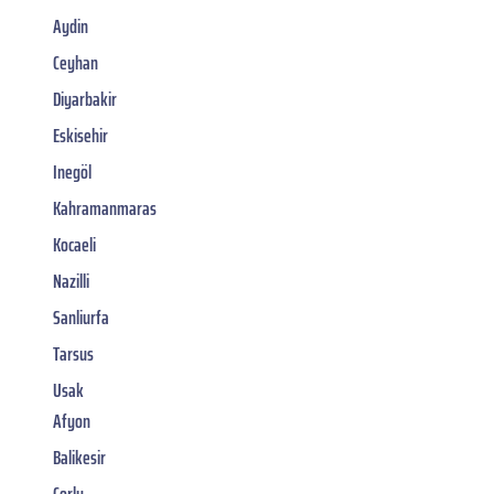
Aydin
Ceyhan
Diyarbakir
Eskisehir
Inegöl
Kahramanmaras
Kocaeli
Nazilli
Sanliurfa
Tarsus
Usak
Afyon
Balikesir