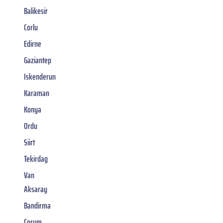
Balikesir
Corlu
Edirne
Gaziantep
Iskenderun
Karaman
Konya
Ordu
Siirt
Tekirdag
Van
Aksaray
Bandirma
Corum