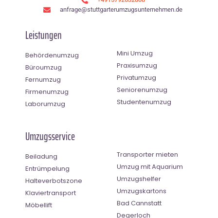
anfrage@stuttgarterumzugsunternehmen.de
Leistungen
Mini Umzug
Behördenumzug
Praxisumzug
Büroumzug
Privatumzug
Fernumzug
Seniorenumzug
Firmenumzug
Studentenumzug
Laborumzug
Umzugsservice
Transporter mieten
Beiladung
Umzug mit Aquarium
Entrümpelung
Umzugshelfer
Halteverbotszone
Umzugskartons
Klaviertransport
Bad Cannstatt
Möbellift
Degerloch