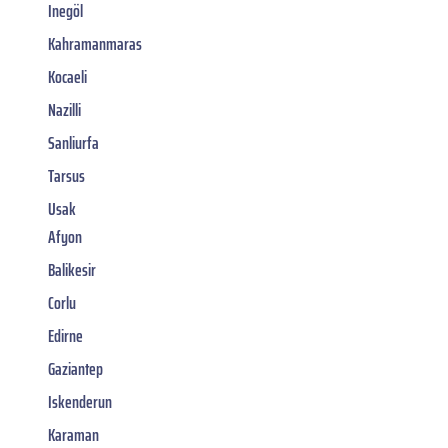
Inegöl
Kahramanmaras
Kocaeli
Nazilli
Sanliurfa
Tarsus
Usak
Afyon
Balikesir
Corlu
Edirne
Gaziantep
Iskenderun
Karaman