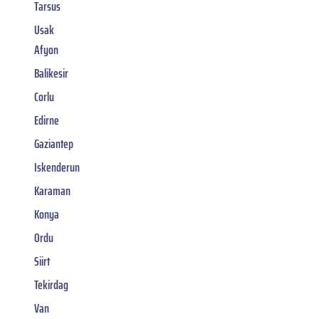
Tarsus
Usak
Afyon
Balikesir
Corlu
Edirne
Gaziantep
Iskenderun
Karaman
Konya
Ordu
Siirt
Tekirdag
Van