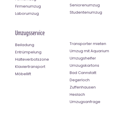
Seniorenumzug
Firmenumzug
Studentenumzug
Laborumzug
Umzugsservice
Transporter mieten
Beiladung
Umzug mit Aquarium
Entrümpelung
Umzugshelfer
Halteverbotszone
Umzugskartons
Klaviertransport
Bad Cannstatt
Möbellift
Degerloch
Zuffenhausen
Heslach
Umzugsanfrage