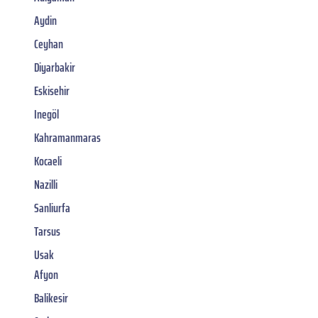
Aydin
Ceyhan
Diyarbakir
Eskisehir
Inegöl
Kahramanmaras
Kocaeli
Nazilli
Sanliurfa
Tarsus
Usak
Afyon
Balikesir