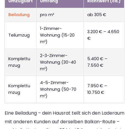
Umzugsart
Umfang
Richtwert (ca.)
Beiladung
pro m³
ab 305 €
1-Zimmer-
3.200 € – 4.650
Teilumzug
Wohnung (15-20
€
m³)
2-3-Zimmer-
Komplettu
5.400 € –
Wohnung (30-40
mzug
7.550 €
m³)
4-5-Zimmer-
Komplettu
7.950 € –
Wohnung (50-70
mzug
10.750 €
m³)
Eine Beiladung – dein Hausrat teilt sich den Laderaum
mit anderen Kunden auf derselben Balkan-Route –