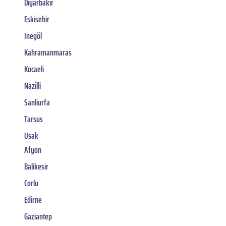
Diyarbakir
Eskisehir
Inegöl
Kahramanmaras
Kocaeli
Nazilli
Sanliurfa
Tarsus
Usak
Afyon
Balikesir
Corlu
Edirne
Gaziantep