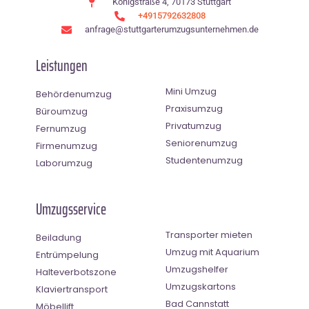
Königstraße 4, 70173 Stuttgart
+4915792632808
anfrage@stuttgarterumzugsunternehmen.de
Leistungen
Mini Umzug
Behördenumzug
Praxisumzug
Büroumzug
Privatumzug
Fernumzug
Seniorenumzug
Firmenumzug
Studentenumzug
Laborumzug
Umzugsservice
Transporter mieten
Beiladung
Umzug mit Aquarium
Entrümpelung
Umzugshelfer
Halteverbotszone
Umzugskartons
Klaviertransport
Bad Cannstatt
Möbellift