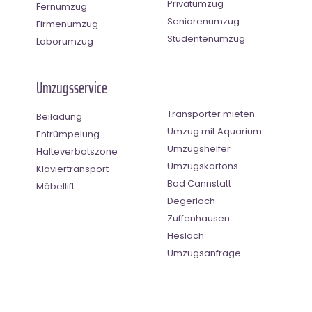
Privatumzug
Fernumzug
Seniorenumzug
Firmenumzug
Studentenumzug
Laborumzug
Umzugsservice
Transporter mieten
Beiladung
Umzug mit Aquarium
Entrümpelung
Umzugshelfer
Halteverbotszone
Umzugskartons
Klaviertransport
Bad Cannstatt
Möbellift
Degerloch
Zuffenhausen
Heslach
Umzugsanfrage