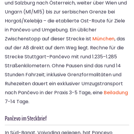
und Salzburg nach Österreich, weiter über Wien und
Ungarn (M1/M15) bis zur serbischen Grenze bei
Horgoš/Kelebija – die etablierte Ost-Route für Ziele
in Pančevo und Umgebung. Ein üblicher
Zwischenstopp auf dieser Strecke ist
München
, das
auf der A8 direkt auf dem Weg liegt. Rechne für die
Strecke Stuttgart–Pančevo mit rund 1.235–1.285
Straßenkilometern. Ohne Pausen sind das rund 14
Stunden Fahrzeit; inklusive Grenzformalitäten und
Ruhezeiten dauert ein exklusiver Umzugstransport
nach Pančevo in der Praxis 3-5 Tage, eine
Beiladung
7-14 Tage.
Pančevo im Steckbrief
In Süd-Banat, Vojvodina gelegen, hat Pancevo