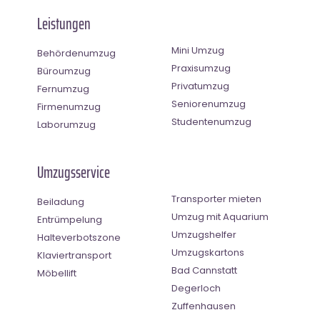
Leistungen
Mini Umzug
Behördenumzug
Praxisumzug
Büroumzug
Privatumzug
Fernumzug
Seniorenumzug
Firmenumzug
Studentenumzug
Laborumzug
Umzugsservice
Transporter mieten
Beiladung
Umzug mit Aquarium
Entrümpelung
Umzugshelfer
Halteverbotszone
Umzugskartons
Klaviertransport
Bad Cannstatt
Möbellift
Degerloch
Zuffenhausen