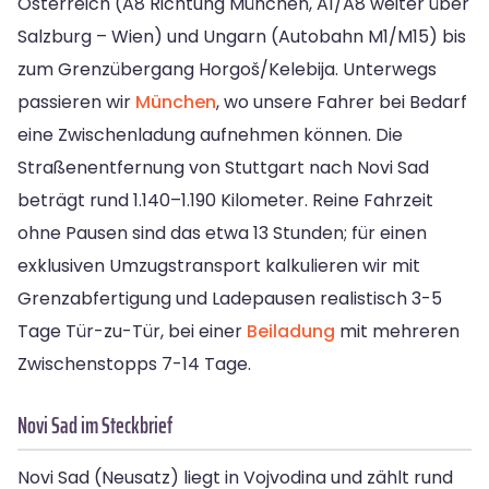
Österreich (A8 Richtung München, A1/A8 weiter über
Salzburg – Wien) und Ungarn (Autobahn M1/M15) bis
zum Grenzübergang Horgoš/Kelebija. Unterwegs
passieren wir
München
, wo unsere Fahrer bei Bedarf
eine Zwischenladung aufnehmen können. Die
Straßenentfernung von Stuttgart nach Novi Sad
beträgt rund 1.140–1.190 Kilometer. Reine Fahrzeit
ohne Pausen sind das etwa 13 Stunden; für einen
exklusiven Umzugstransport kalkulieren wir mit
Grenzabfertigung und Ladepausen realistisch 3-5
Tage Tür-zu-Tür, bei einer
Beiladung
mit mehreren
Zwischenstopps 7-14 Tage.
Novi Sad im Steckbrief
Novi Sad (Neusatz) liegt in Vojvodina und zählt rund