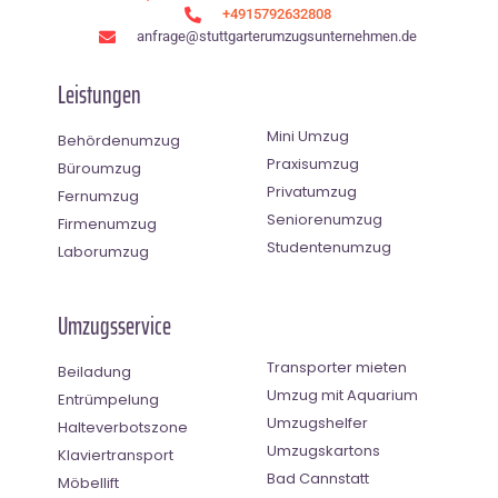
+4915792632808
anfrage@stuttgarterumzugsunternehmen.de
Leistungen
Mini Umzug
Behördenumzug
Praxisumzug
Büroumzug
Privatumzug
Fernumzug
Seniorenumzug
Firmenumzug
Studentenumzug
Laborumzug
Umzugsservice
Transporter mieten
Beiladung
Umzug mit Aquarium
Entrümpelung
Umzugshelfer
Halteverbotszone
Umzugskartons
Klaviertransport
Bad Cannstatt
Möbellift