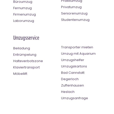
Praxisumzug
Büroumzug
Privatumzug
Fernumzug
Seniorenumzug
Firmenumzug
Studentenumzug
Laborumzug
Umzugsservice
Transporter mieten
Beiladung
Umzug mit Aquarium
Entrümpelung
Umzugshelfer
Halteverbotszone
Umzugskartons
Klaviertransport
Bad Cannstatt
Möbellift
Degerloch
Zuffenhausen
Heslach
Umzugsanfrage