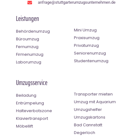
anfrage@stuttgarterumzugsunternehmen.de
Leistungen
Mini Umzug
Behördenumzug
Praxisumzug
Büroumzug
Privatumzug
Fernumzug
Seniorenumzug
Firmenumzug
Studentenumzug
Laborumzug
Umzugsservice
Transporter mieten
Beiladung
Umzug mit Aquarium
Entrümpelung
Umzugshelfer
Halteverbotszone
Umzugskartons
Klaviertransport
Bad Cannstatt
Möbellift
Degerloch