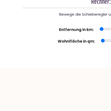
Rechner:
Bewege die Schieberegler un
Entfernung in km:
Wohnfläche in qm: