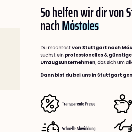
So helfen wir dir von S
nach
Móstoles
Du möchtest
von Stuttgart nach Mós
suchst ein
professionelles & günstige
Umzugsunternehmen
, das sich um a
Dann bist du bei uns in Stuttgart ge
Transparente Preise
Schnelle Abwicklung