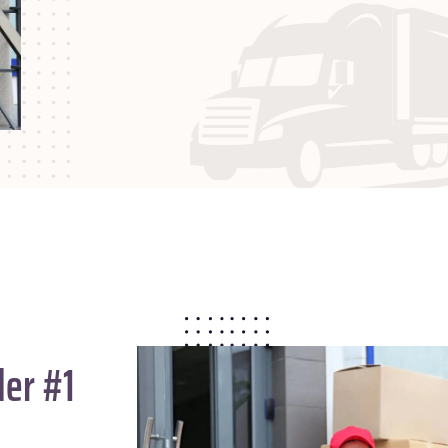
der #1