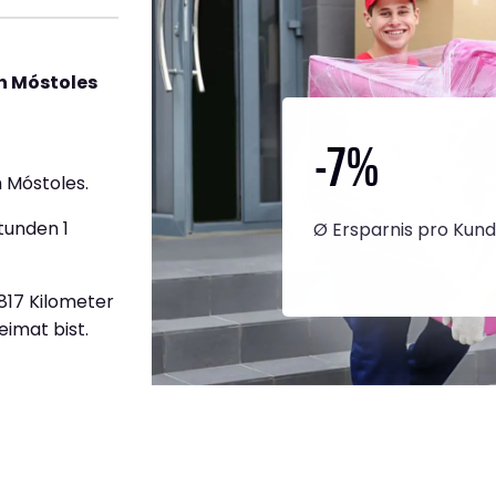
h Móstoles
-7
%
 Móstoles.
tunden 1
Ø Ersparnis pro Kun
.817 Kilometer
eimat bist.