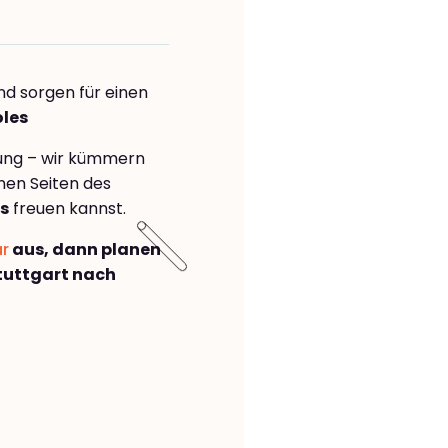
nd sorgen für einen
oles
rung – wir kümmern
önen Seiten des
s
freuen kannst.
ar
aus, dann planen
tuttgart nach