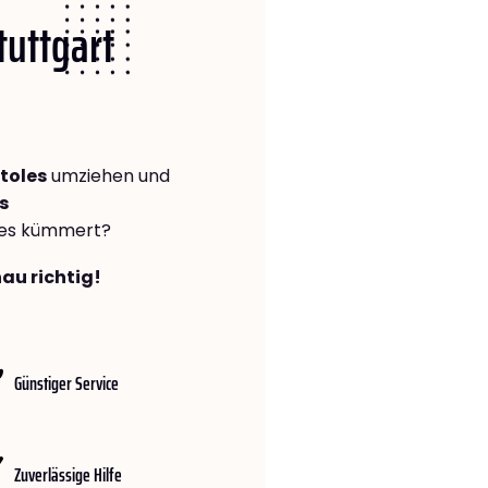
tuttgart
toles
umziehen und
s
lles kümmert?
nau richtig!
Günstiger Service
Zuverlässige Hilfe