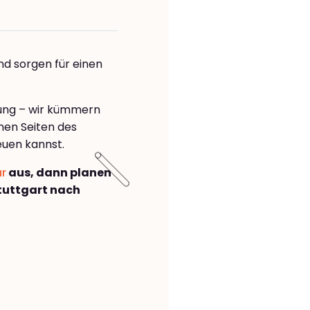
nd sorgen für einen
rung – wir kümmern
önen Seiten des
euen kannst.
ar
aus, dann planen
tuttgart nach