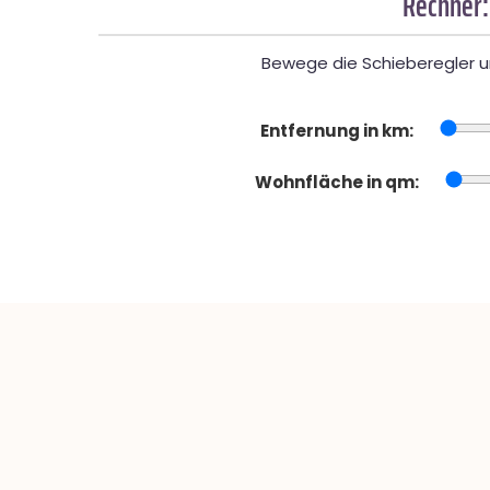
Rechner:
Bewege die Schieberegler un
Entfernung in km:
Wohnfläche in qm: