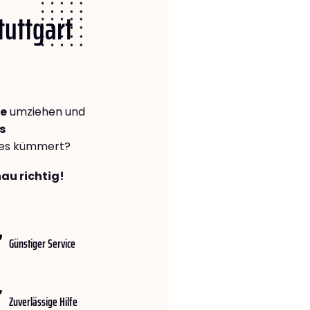
tuttgart
he
umziehen und
s
lles kümmert?
nau richtig!
Günstiger Service
Zuverlässige Hilfe