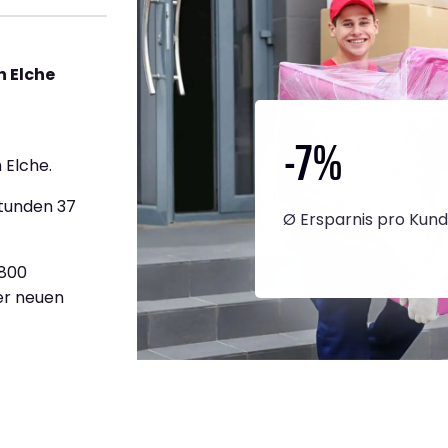
h Elche
-7
%
 Elche.
Stunden 37
Ø Ersparnis pro Kun
.800
ner neuen