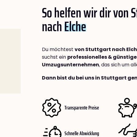
So helfen wir dir von S
nach
Elche
Du möchtest
von Stuttgart nach Elc
suchst ein
professionelles & günstige
Umzugsunternehmen
, das sich um a
Dann bist du bei uns in Stuttgart ge
Transparente Preise
Schnelle Abwicklung