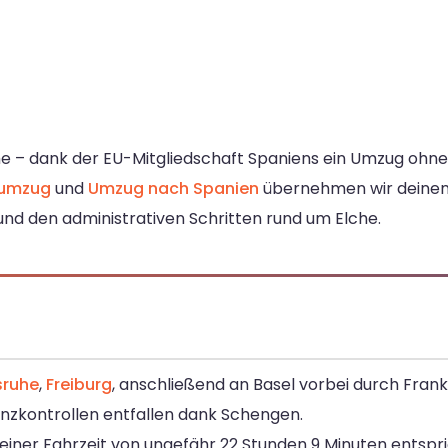
he – dank der EU-Mitgliedschaft Spaniens ein Umzug ohn
numzug
und
Umzug nach Spanien
übernehmen wir deine
 und den administrativen Schritten rund um Elche.
sruhe
,
Freiburg
, anschließend an Basel vorbei durch Frankr
zkontrollen entfallen dank Schengen.
einer Fahrzeit von ungefähr 22 Stunden 9 Minuten entspric