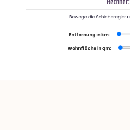
Rechner:
Bewege die Schieberegler un
Entfernung in km:
Wohnfläche in qm: