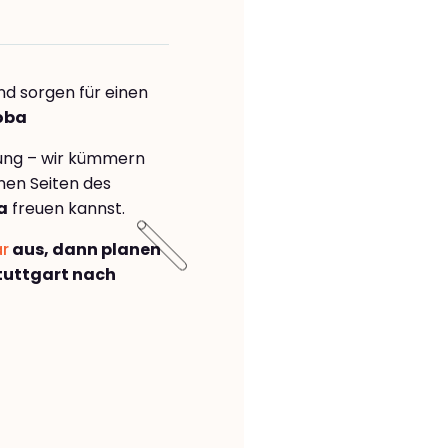
nd sorgen für einen
oba
rung – wir kümmern
önen Seiten des
a
freuen kannst.
ar
aus, dann planen
tuttgart nach