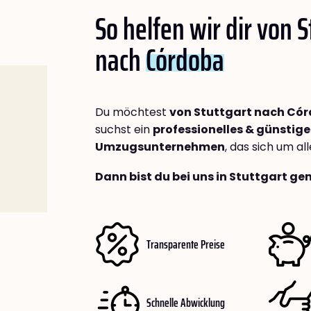
So helfen wir dir von S
nach
Córdoba
Du möchtest
von Stuttgart nach Có
suchst ein
professionelles & günstige
Umzugsunternehmen
, das sich um a
Dann bist du bei uns in Stuttgart ge
Transparente Preise
Schnelle Abwicklung