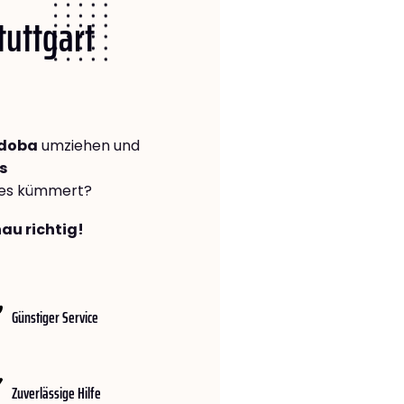
tuttgart
rdoba
umziehen und
s
lles kümmert?
nau richtig!
Günstiger Service
Zuverlässige Hilfe