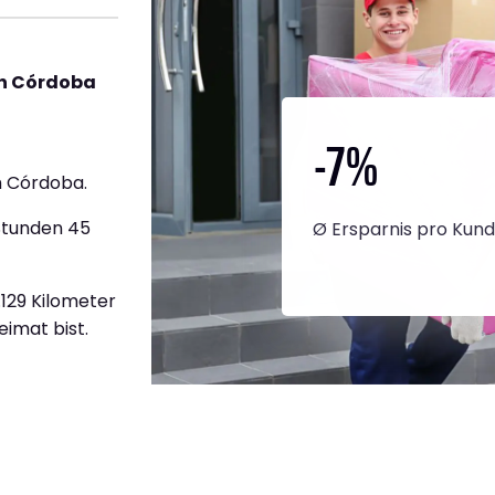
ch Córdoba
-7
%
h Córdoba.
Stunden 45
Ø Ersparnis pro Kun
.129 Kilometer
eimat bist.