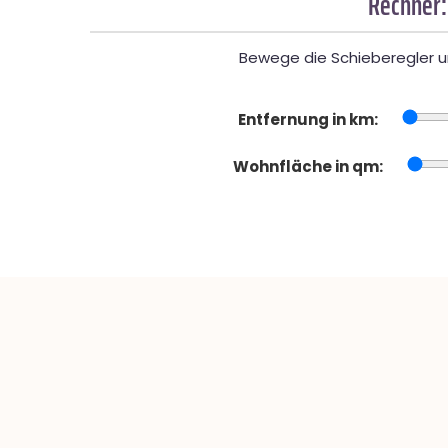
Rechner:
Bewege die Schieberegler un
Entfernung in km:
Wohnfläche in qm: