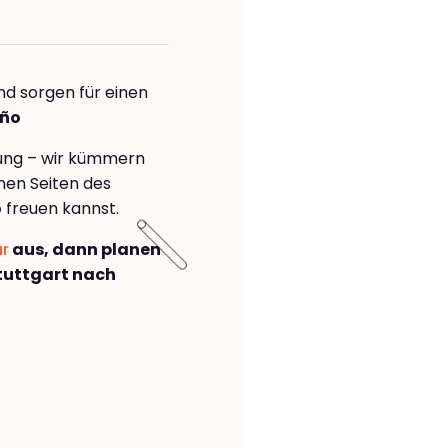
nd sorgen für einen
oño
rung – wir kümmern
önen Seiten des
o
freuen kannst.
ar
aus, dann planen
tuttgart nach