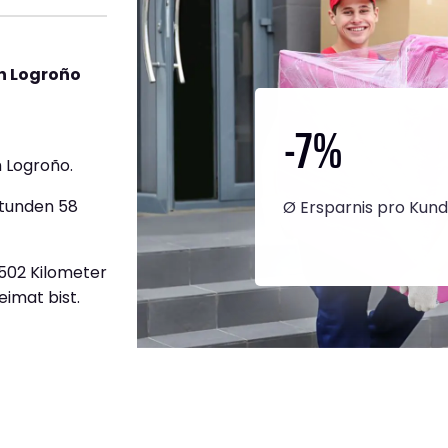
h Logroño
-7
%
 Logroño.
Stunden 58
Ø Ersparnis pro Kun
1.502 Kilometer
eimat bist.