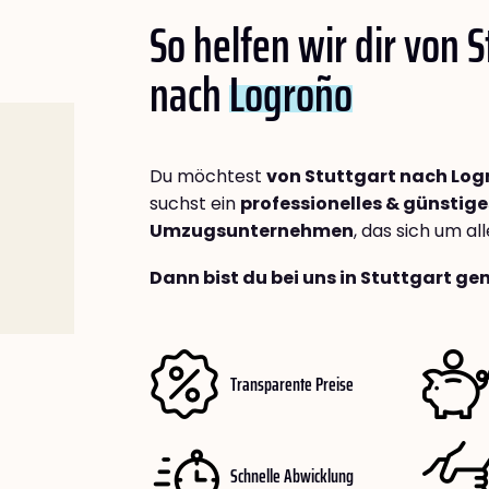
So helfen wir dir von S
nach
Logroño
Du möchtest
von Stuttgart nach Log
suchst ein
professionelles & günstige
Umzugsunternehmen
, das sich um a
Dann bist du bei uns in Stuttgart ge
Transparente Preise
Schnelle Abwicklung