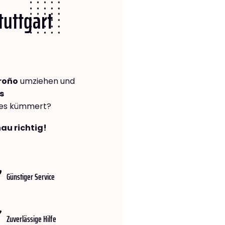
tuttgart
roño
umziehen und
s
lles kümmert?
nau richtig!
Günstiger Service
Zuverlässige Hilfe