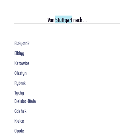
Von
Stuttgart
nach ...
Białystok
Elbląg
Katowice
Olsztyn
Rybnik
Tychy
Bielsko-Biała
Gdańsk
Kielce
Opole