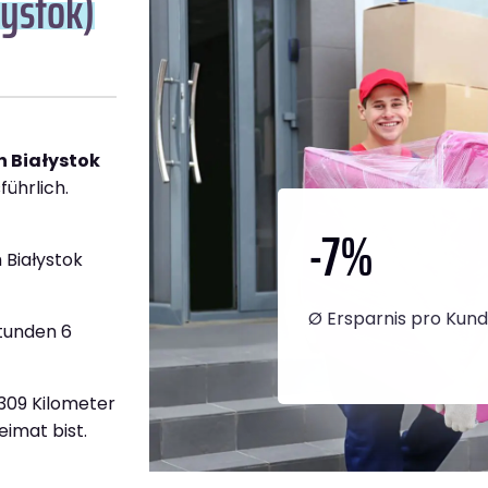
lystok)
h Białystok
führlich.
-7
%
 Białystok
Ø Ersparnis pro Kun
Stunden 6
.309 Kilometer
eimat bist.