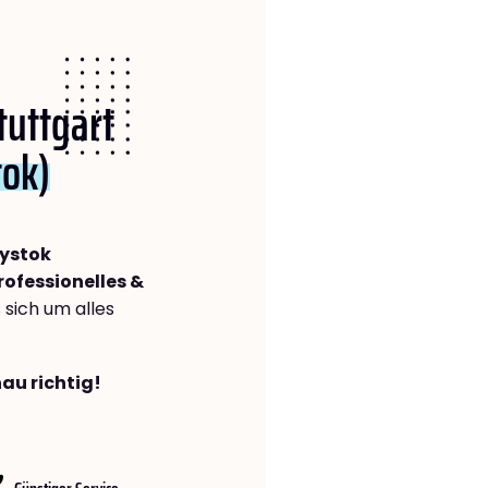
tuttgart
tok)
łystok
rofessionelles &
s sich um alles
nau richtig!