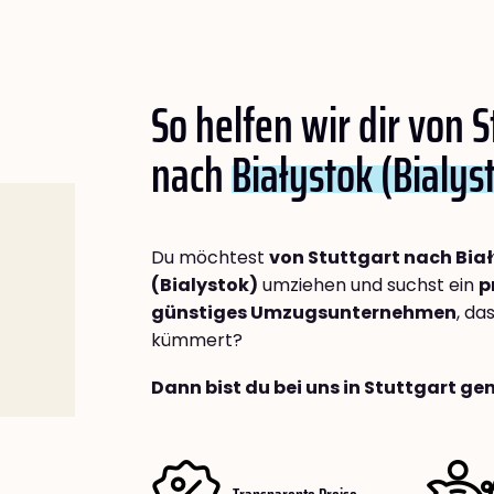
So helfen wir dir von S
nach
Białystok (Bialys
Du möchtest
von Stuttgart nach Bia
(Bialystok)
umziehen und suchst ein
p
günstiges Umzugsunternehmen
, da
kümmert?
Dann bist du bei uns in Stuttgart ge