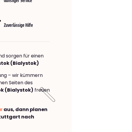
Günstiger Service
Zuverlässige Hilfe
nd sorgen für einen
stok (Bialystok)
rung – wir kümmern
önen Seiten des
k (Bialystok)
freuen
ar
aus, dann planen
tuttgart nach