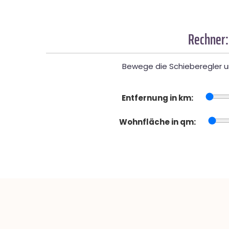
Rechner:
Bewege die Schieberegler un
Entfernung in km:
Wohnfläche in qm: