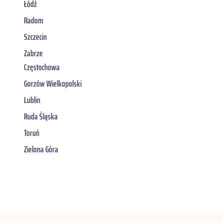
Łódź
Radom
Szczecin
Zabrze
Częstochowa
Gorzów Wielkopolski
Lublin
Ruda Śląska
Toruń
Zielona Góra