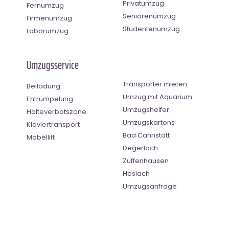
Privatumzug
Fernumzug
Seniorenumzug
Firmenumzug
Studentenumzug
Laborumzug
Umzugsservice
Transporter mieten
Beiladung
Umzug mit Aquarium
Entrümpelung
Umzugshelfer
Halteverbotszone
Umzugskartons
Klaviertransport
Bad Cannstatt
Möbellift
Degerloch
Zuffenhausen
Heslach
Umzugsanfrage