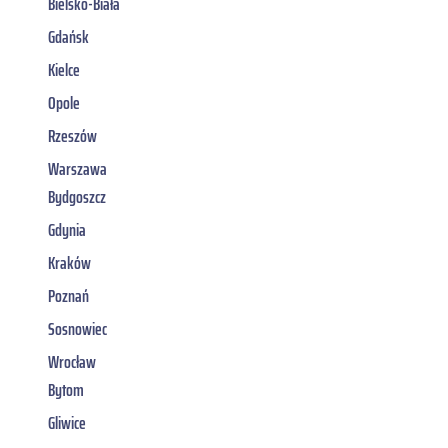
Bielsko-Biała
Gdańsk
Kielce
Opole
Rzeszów
Warszawa
Bydgoszcz
Gdynia
Kraków
Poznań
Sosnowiec
Wrocław
Bytom
Gliwice