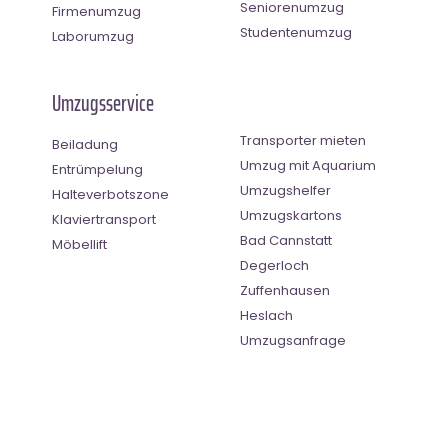
Seniorenumzug
Firmenumzug
Studentenumzug
Laborumzug
Umzugsservice
Transporter mieten
Beiladung
Umzug mit Aquarium
Entrümpelung
Umzugshelfer
Halteverbotszone
Umzugskartons
Klaviertransport
Bad Cannstatt
Möbellift
Degerloch
Zuffenhausen
Heslach
Umzugsanfrage