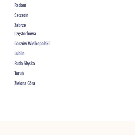
Radom
Szczecin
Zabrze
Częstochowa
Gorzów Wielkopolski
Lublin
Ruda Śląska
Toruń
Zielona Góra