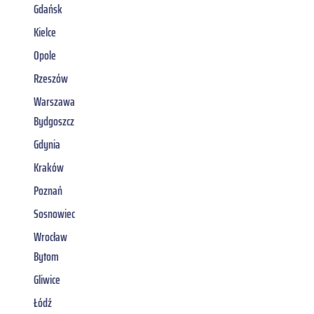
Gdańsk
Kielce
Opole
Rzeszów
Warszawa
Bydgoszcz
Gdynia
Kraków
Poznań
Sosnowiec
Wrocław
Bytom
Gliwice
Łódź