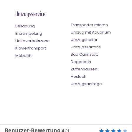
Umzugsservice
Transporter mieten
Beiladung
Umzug mit Aquarium
Entrümpelung
Umzugshelfer
Halteverbotszone
Umzugskartons
Klaviertransport
Bad Cannstatt
Möbellift
Degerloch
Zuffenhausen
Heslach
Umzugsanfrage
Benutzer-Bewertung
4
(
1