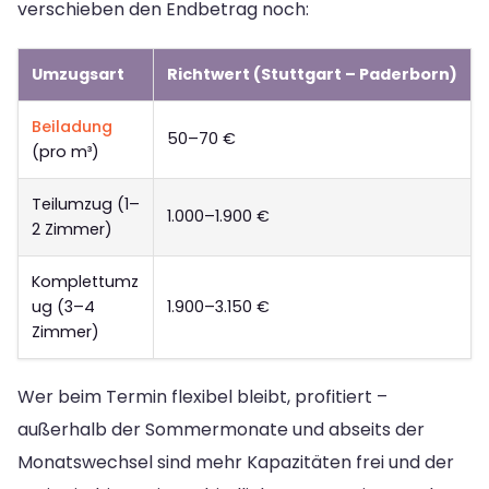
verschieben den Endbetrag noch:
Umzugsart
Richtwert (Stuttgart – Paderborn)
Beiladung
50–70 €
(pro m³)
Teilumzug (1–
1.000–1.900 €
2 Zimmer)
Komplettumz
ug (3–4
1.900–3.150 €
Zimmer)
Wer beim Termin flexibel bleibt, profitiert –
außerhalb der Sommermonate und abseits der
Monatswechsel sind mehr Kapazitäten frei und der