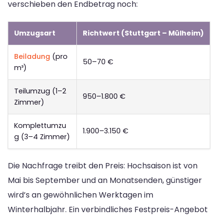
verschieben den Endbetrag noch:
Umzugsart
Richtwert (Stuttgart – Mülheim)
Beiladung
(pro
50–70 €
m³)
Teilumzug (1–2
950–1.800 €
Zimmer)
Komplettumzu
1.900–3.150 €
g (3–4 Zimmer)
Die Nachfrage treibt den Preis: Hochsaison ist von
Mai bis September und an Monatsenden, günstiger
wird’s an gewöhnlichen Werktagen im
Winterhalbjahr. Ein verbindliches Festpreis-Angebot