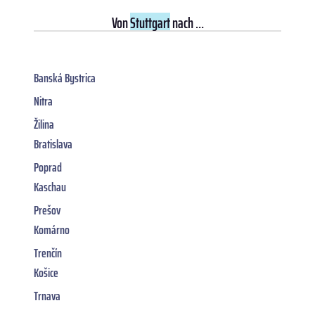
Von
Stuttgart
nach ...
Banská Bystrica
Nitra
Žilina
Bratislava
Poprad
Kaschau
Prešov
Komárno
Trenčín
Košice
Trnava