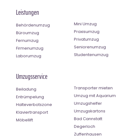
Leistungen
Mini Umzug
Behördenumzug
Praxisumzug
Büroumzug
Privatumzug
Fernumzug
Seniorenumzug
Firmenumzug
Studentenumzug
Laborumzug
Umzugsservice
Transporter mieten
Beiladung
Umzug mit Aquarium
Entrümpelung
Umzugshelfer
Halteverbotszone
Umzugskartons
Klaviertransport
Bad Cannstatt
Möbellift
Degerloch
Zuffenhausen